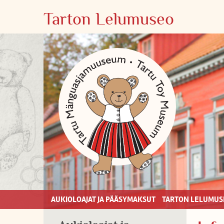
Tarton Lelumuseo
AUKIOLOAJAT JA PÄÄSYMAKSUT
TARTON LELUMUS