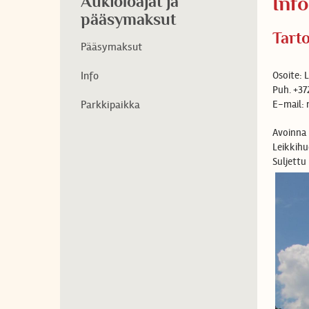
Aukioloajat ja
Info
pääsymaksut
Tart
Pääsymaksut
Info
Osoite: L
Puh. +37
Parkkipaikka
E-mail
Avoinna 
Leikkihu
Suljettu 