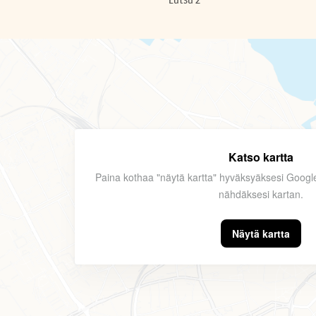
Katso kartta
Paina kothaa "näytä kartta" hyväksyäksesi Goog
nähdäksesi kartan.
Näytä kartta