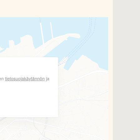
len
tietosuojakäytännön
ja