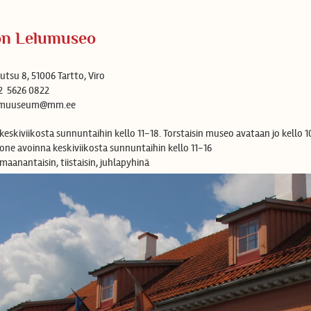
on Lelumuseo
utsu 8, 51006 Tartto, Viro
2 5626 0822
: muuseum@mm.ee
keskiviikosta sunnuntaihin kello 11-18. Torstaisin museo avataan jo kello 1
one avoinna keskiviikosta sunnuntaihin kello 11-16
maanantaisin, tiistaisin, juhlapyhinä