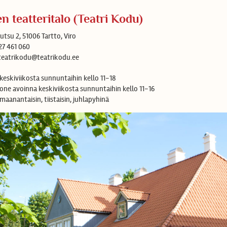
n teatteritalo (Teatri Kodu)
utsu 2, 51006 Tartto, Viro
27 461 060
teatrikodu@teatrikodu.ee
keskiviikosta sunnuntaihin kello 11-18
one avoinna keskiviikosta sunnuntaihin kello 11-16
maanantaisin, tiistaisin, juhlapyhinä