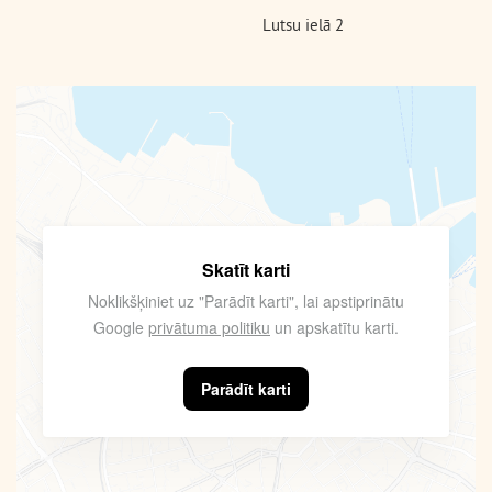
Lutsu ielā 2
Skatīt karti
Noklikšķiniet uz "Parādīt karti", lai apstiprinātu
Google
privātuma politiku
un apskatītu karti.
Parādīt karti