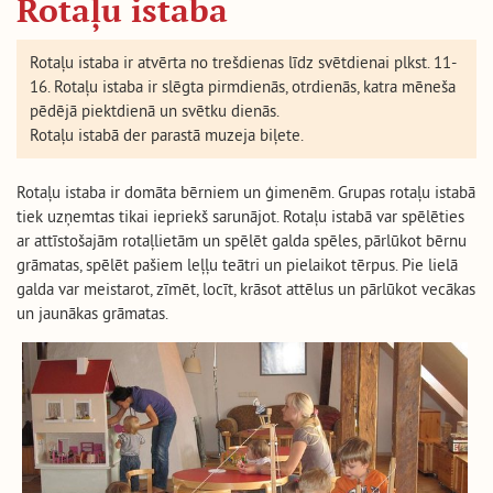
Rotaļu istaba
ET
EN
RU
FI
DE
ES
Rotaļu istaba ir atvērta no trešdienas līdz svētdienai plkst. 11-
16. Rotaļu istaba ir slēgta pirmdienās, otrdienās, katra mēneša
pēdējā piektdienā un svētku dienās.
Rotaļu istabā der parastā muzeja biļete.
Rotaļu istaba ir domāta bērniem un ģimenēm. Grupas rotaļu istabā
tiek uzņemtas tikai iepriekš sarunājot. Rotaļu istabā var spēlēties
ar attīstošajām rotaļlietām un spēlēt galda spēles, pārlūkot bērnu
grāmatas, spēlēt pašiem leļļu teātri un pielaikot tērpus. Pie lielā
galda var meistarot, zīmēt, locīt, krāsot attēlus un pārlūkot vecākas
un jaunākas grāmatas.