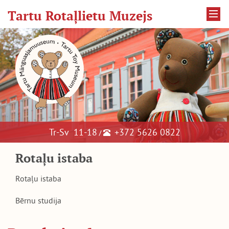
Tartu Rotaļlietu Muzejs
Tr-Sv 11-18
+372 5626 0822
/
Rotaļu istaba
Rotaļu istaba
Bērnu studija