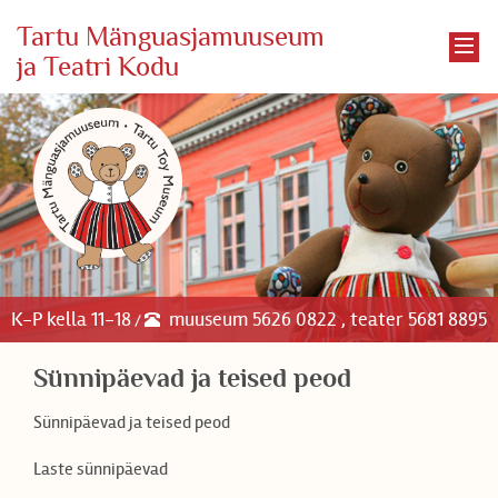
Tartu Mänguasjamuuseum
ja Teatri Kodu
K-P kella 11-18
muuseum 5626 0822 , teater 5681 8895
/
Sünnipäevad ja teised peod
Sünnipäevad ja teised peod
Laste sünnipäevad