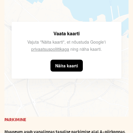
Vaata kaarti
Vajuta "Näita kaarti", et nõustuda Google'i
privaatsuspoliitikaga
ning näha kaarti.
Näita kaarti
PARKIMINE
Muuseum asub vanalinnas tasulise parkimise alal A-piirkonnas.