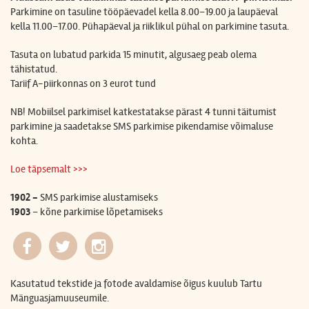
Parkimine on tasuline
tööpäevadel kella 8.00–19.00 ja laupäeval
kella 11.00–17.00. Pühapäeval ja riiklikul pühal on parkimine tasuta.
Tasuta on lubatud parkida 15 minutit, algusaeg peab olema
tähistatud.
Tariif A-piirkonnas on
3 eurot tund
NB! Mobiilsel parkimisel katkestatakse pärast 4 tunni täitumist
parkimine ja saadetakse SMS parkimise pikendamise võimaluse
kohta.
Loe täpsemalt >>>
1902 -
SMS parkimise alustamiseks
1903
– kõne parkimise lõpetamiseks
Kasutatud tekstide ja fotode avaldamise õigus kuulub Tartu
Mänguasjamuuseumile.