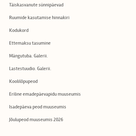
Täiskasvanute sünnipäevad
Ruumide kasutamise hinnakiri
Kodukord
Ettemaksu tasumine
Mängutuba. Galerii.
Lastestuudio. Galerii.
Koolilõpupeod
Eriline emadepäevapidu muuseumis
Isadepäeva peod muuseumis
Jõulupeod muuseumis 2026
EN
LV
RU
FI
DE
ES