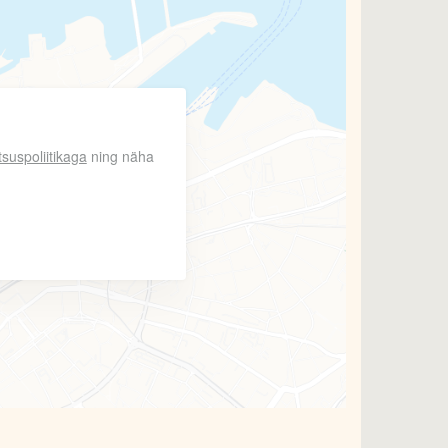
tsuspoliitikaga
ning näha