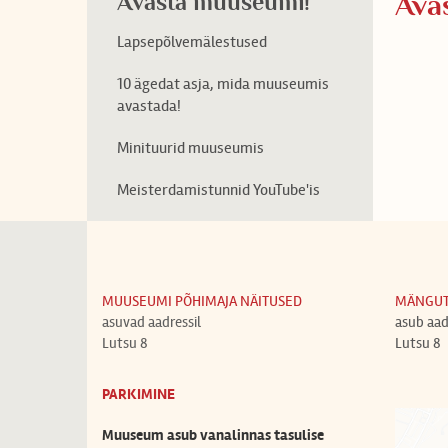
Avasta muuseumi!
Ava
Lapsepõlvemälestused
10 ägedat asja, mida muuseumis
avastada!
Minituurid muuseumis
Meisterdamistunnid YouTube'is
MUUSEUMI PÕHIMAJA NÄITUSED
MÄNGU
asuvad aadressil
asub aad
Lutsu 8
Lutsu 8
PARKIMINE
Muuseum asub vanalinnas tasulise