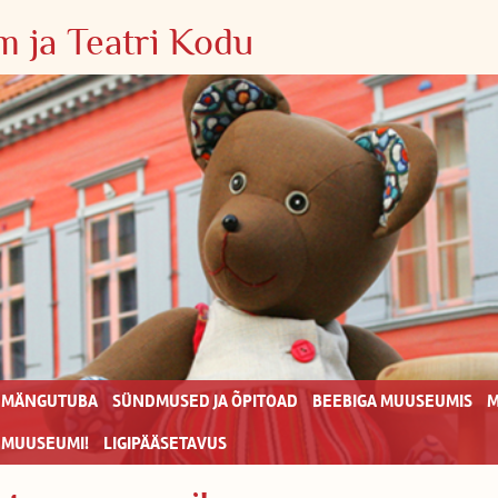
 ja Teatri Kodu
MÄNGUTUBA
SÜNDMUSED JA ÕPITOAD
BEEBIGA MUUSEUMIS
M
 MUUSEUMI!
LIGIPÄÄSETAVUS