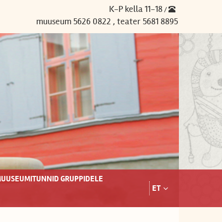
K-P kella 11-18
/
muuseum 5626 0822 , teater 5681 8895
UUSEUMITUNNID GRUPPIDELE
ET