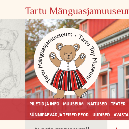
Tartu Mänguasjamuuseum
PILETID JA INFO
MUUSEUM
NÄITUSED
TEATER
SÜNNIPÄEVAD JA TEISED PEOD
UUDISED
AVASTA