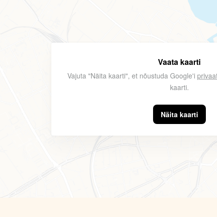
Vaata kaarti
Vajuta "Näita kaarti", et nõustuda Google'i
privaa
kaarti.
Näita kaarti