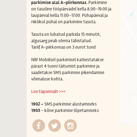
parkimise alal A-piirkonnas.
Parkimine
on tasuline
tööpäevadel kella 8.00–19.00 ja
laupäeval kella 11.00–17.00. Pühapäeval ja
riiklikul pühal on parkimine tasuta.
Tasuta on lubatud parkida 15 minutit,
algusaeg peab olema tähistatud.
Tariif A-piirkonnas on
3 eurot tund
NB! Mobiilsel parkimisel katkestatakse
pärast 4 tunni täitumist parkimine ja
saadetakse SMS parkimise pikendamise
võimaluse kohta.
Loe täpsemalt >>>
1902 -
SMS parkimise alustamiseks
1903
– kõne parkimise lõpetamiseks