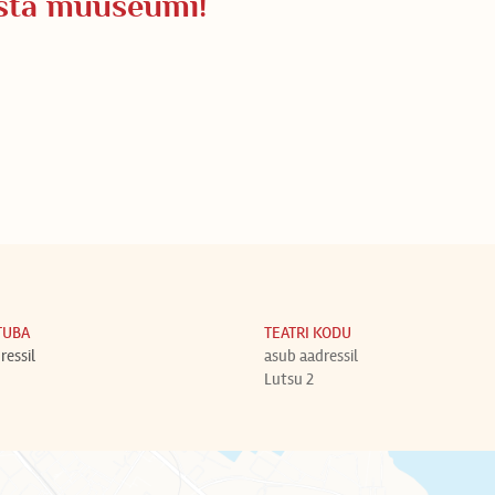
sta muuseumi!
TUBA
TEATRI KODU
ressil
asub aadressil
Lutsu 2