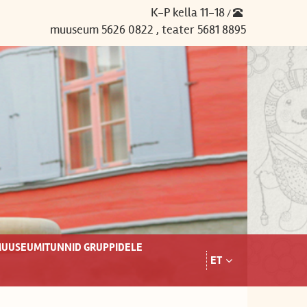
K-P kella 11-18
/
muuseum 5626 0822 , teater 5681 8895
UUSEUMITUNNID GRUPPIDELE
ET