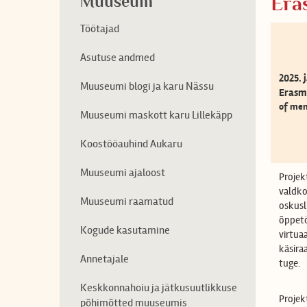
Muuseum
Era
Töötajad
Asutuse andmed
2025. 
Muuseumi blogi ja karu Nässu
Erasm
of men
Muuseumi maskott karu Lillekäpp
Koostööauhind Aukaru
Muuseumi ajaloost
Projek
valdko
Muuseumi raamatud
oskusl
õppetö
Kogude kasutamine
virtua
käsira
Annetajale
tuge.
Keskkonnahoiu ja jätkusuutlikkuse
Projek
põhimõtted muuseumis