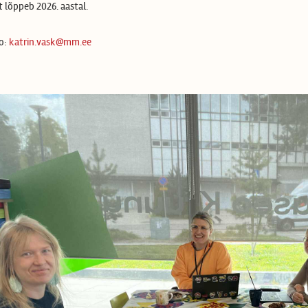
t lõppeb 2026. aastal.
fo:
katrin.vask@mm.ee