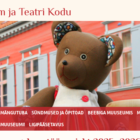
 ja Teatri Kodu
MÄNGUTUBA
SÜNDMUSED JA ÕPITOAD
BEEBIGA MUUSEUMIS
M
 MUUSEUMI!
LIGIPÄÄSETAVUS