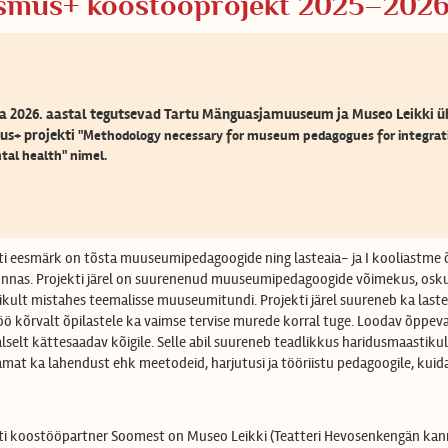
smus+ koostööprojekt 2025–202
ja 2026. aastal tegutsevad Tartu Mänguasjamuuseum ja Museo Leikki üh
us+ projekti
"Methodology necessary for museum pedagogues for integrati
tal health" nimel.
ti eesmärk on tõsta muuseumipedagoogide ning lasteaia- ja I kooliastme õpe
nnas. Projekti järel on suurenenud muuseumipedagoogide võimekus, oskus 
ikult mistahes teemalisse muuseumitundi. Projekti järel suureneb ka last
ö kõrvalt õpilastele ka vaimse tervise murede korral tuge. Loodav õppev
alselt kättesaadav kõigile. Selle abil suureneb teadlikkus haridusmaastiku
amat ka lahendust ehk meetodeid, harjutusi ja tööriistu pedagoogile, kui
ti koostööpartner Soomest on Museo Leikki (Teatteri Hevosenkengän kann