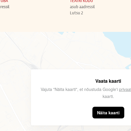
TUBA
TEATRI KODU
ressil
asub aadressil
Lutsu 2
Vaata kaarti
Vajuta "Näita kaarti", et nõustuda Google'i
privaa
kaarti.
Näita kaarti