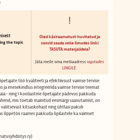
6
!
iselt
Oled käsiraamatust huvitatud ja
ng the topic
soovid saada selle ilmudes linki
TASUTA materjalidele?
Jäta meile oma meiliaadress
vajutades
LINGILE.
tajate töö kvaliteeti ja efektiivsust vaimse tervise
ja enesekindlus integreerida vaimse tervise teemat
eaia- ning I kooliastme õpetajate pädevus pakkuda
ahend, mis toetab mainitud eesmärgi saavutamist, on
l valitsevast kitsaskohast ning ühtlasi pakub
das õppetöö raames pakkuda õpilastele ka vaimset
atusyhdistys ry)