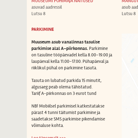
MUUSEUMI PÕHIMAJA NÄITUSED
MÄNGU
asuvad aadressil
asub aad
Lutsu 8
Lutsu 8
PARKIMINE
Muuseum asub vanalinnas tasulise
parkimise alal A-piirkonnas.
Parkimine
on tasuline
tööpäevadel kella 8.00–19.00 ja
laupäeval kella 11.00–17.00. Pühapäeval ja
riiklikul pühal on parkimine tasuta.
Tasuta on lubatud parkida 15 minutit,
algusaeg peab olema tähistatud.
Tariif A-piirkonnas on
3 eurot tund
NB! Mobiilsel parkimisel katkestatakse
pärast 4 tunni täitumist parkimine ja
saadetakse SMS parkimise pikendamise
võimaluse kohta.
Loe täpsemalt >>>