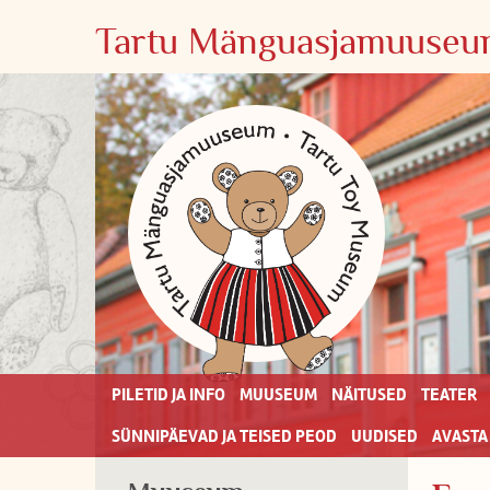
Tartu Mänguasjamuuseum
PILETID JA INFO
MUUSEUM
NÄITUSED
TEATER
SÜNNIPÄEVAD JA TEISED PEOD
UUDISED
AVASTA