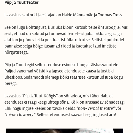
Piip ja Tuut Teater
Lavastuse autorid ja esitajad on Haide Männamäe ja Toomas Tross.
See on lugu kohtingust, kus üks kloun kutsub teise õhtusöögile. Mis
sest, et nad on sõbrad ja tunnevad teineteist juba pikka aega, aga
alati on ju põnev leida postkastist üllatuskutse. Sellistel puhkudel
pannakse selga kõige ilusamad riided ja kaetakse laud imeliste
hõrgutistega.
Piip ja Tuut tegid selle etenduse esimese hooga täiskasvanutele.
Paljud vanemad võtsid ka lapsed etendusele kaasa ja lustisid
üheskoos. Sedamoodi olemegi kõiki teatrisse kutsunud juba kogu
perega.
Lavastus ”Piip ja Tuut Köögis” on sõnadeta, mis tähendab, et
etenduses ei räägi keegi ühtegi sõna. Kõik on arusaadav sõnadetagi.
Ehk nagu inglise keeles on tavaks öelda
”non-verbal theatre”
või
”mime clownery”.
Sellest etendusest saavad isegi inglased aru!