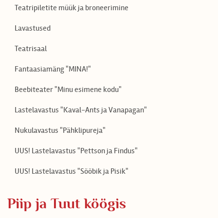
Teatripiletite müük ja broneerimine
Lavastused
Teatrisaal
Fantaasiamäng "MINA!"
Beebiteater "Minu esimene kodu"
Lastelavastus "Kaval-Ants ja Vanapagan"
Nukulavastus "Pähklipureja"
UUS! Lastelavastus "Pettson ja Findus"
UUS! Lastelavastus "Sööbik ja Pisik"
EN
LV
RU
FI
DE
ES
Piip ja Tuut köögis