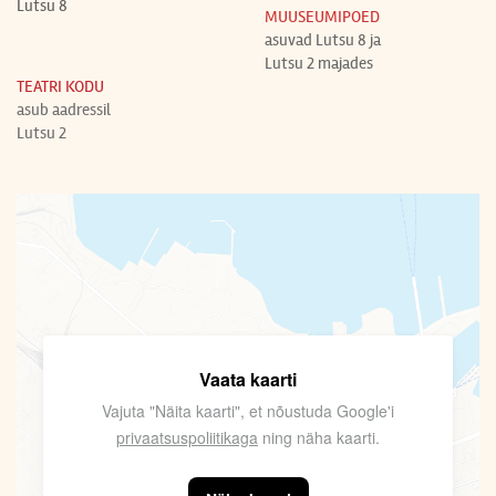
Lutsu 8
MUUSEUMIPOED
asuvad Lutsu 8 ja
Lutsu 2 majades
TEATRI KODU
asub aadressil
Lutsu 2
Vaata kaarti
Vajuta "Näita kaarti", et nõustuda Google'i
privaatsuspoliitikaga
ning näha kaarti.