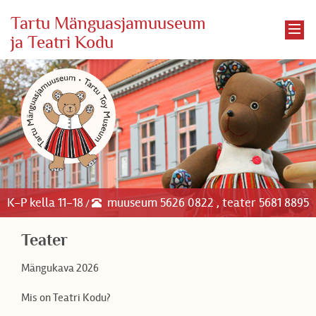
Tartu Mänguasjamuuseum
ja Teatri Kodu
K-P kella 11-18
muuseum 5626 0822 , teater 5681 8895
/
Teater
Mängukava 2026
Mis on Teatri Kodu?