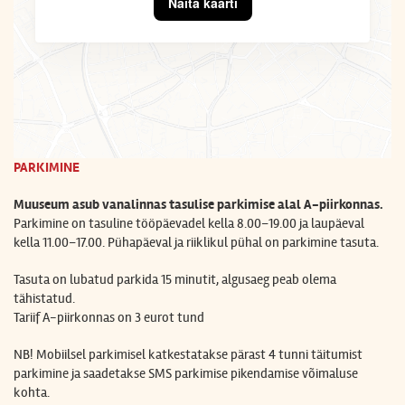
Näita kaarti
PARKIMINE
Muuseum asub vanalinnas tasulise parkimise alal A-piirkonnas.
Parkimine on tasuline
tööpäevadel kella 8.00–19.00 ja laupäeval
kella 11.00–17.00. Pühapäeval ja riiklikul pühal on parkimine tasuta.
Tasuta on lubatud parkida 15 minutit, algusaeg peab olema
tähistatud.
Tariif A-piirkonnas on
3 eurot tund
NB! Mobiilsel parkimisel katkestatakse pärast 4 tunni täitumist
parkimine ja saadetakse SMS parkimise pikendamise võimaluse
kohta.